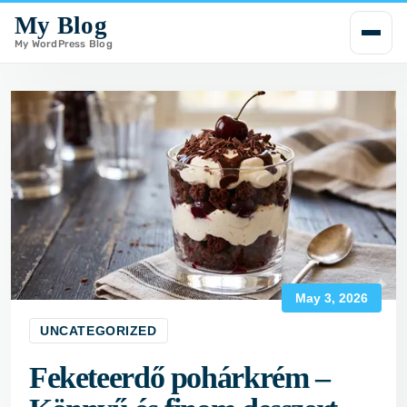
My Blog
i
p
My WordPress Blog
t
o
c
o
n
t
e
n
t
May 3, 2026
UNCATEGORIZED
Feketeerdő pohárkrém –