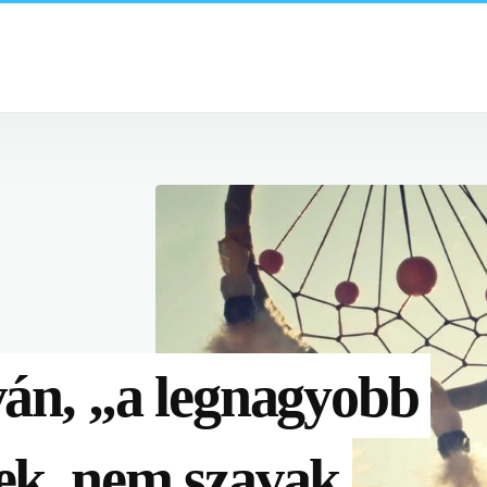
örténelmi
A Lánchíd története: 
állandó híd Pest és B