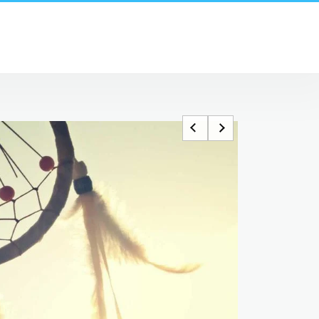
az első
uda között