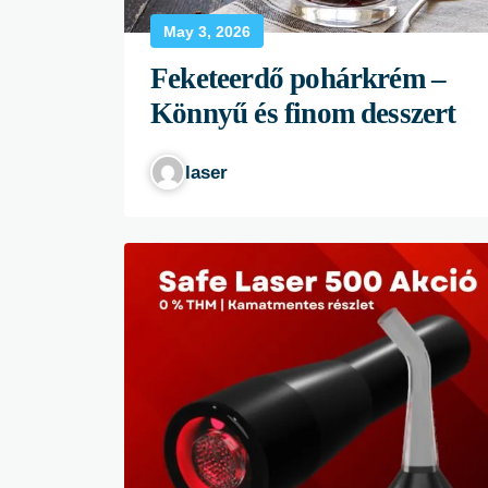
May 3, 2026
Feketeerdő pohárkrém –
Könnyű és finom desszert
laser