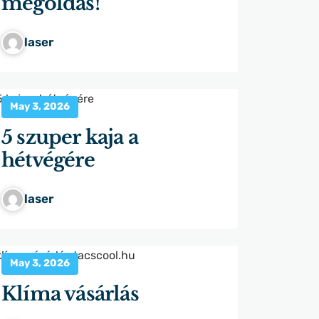
megoldás!
laser
May 3, 2026
5 szuper kaja a
hétvégére
laser
May 3, 2026
Klíma vásárlás