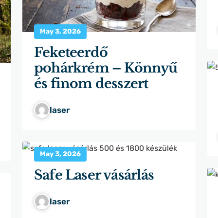
May 3, 2026
Feketeerdő
pohárkrém – Könnyű
és finom desszert
laser
May 3, 2026
Safe Laser vásárlás
laser