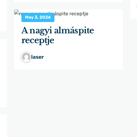
May 3, 2026
A nagyi almáspite
receptje
laser