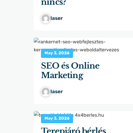
nincs?
laser
May 3, 2026
SEO és Online
Marketing
laser
May 3, 2026
Terepjáró bérlés