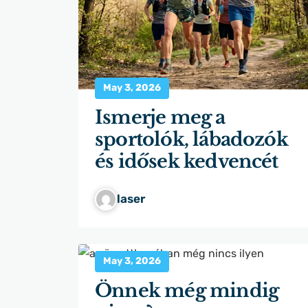
May 3, 2026
Ismerje meg a
sportolók, lábadozók
és idősek kedvencét
laser
May 3, 2026
Önnek még mindig